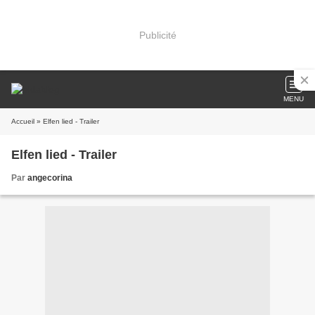
Publicité
MENU
Accueil
» Elfen lied - Trailer
Elfen lied - Trailer
Par
angecorina