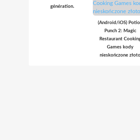
génération.
(Android/iOS) Poti
Punch 2: Magic
Restaurant Cookin
Games kody
nieskończone złot