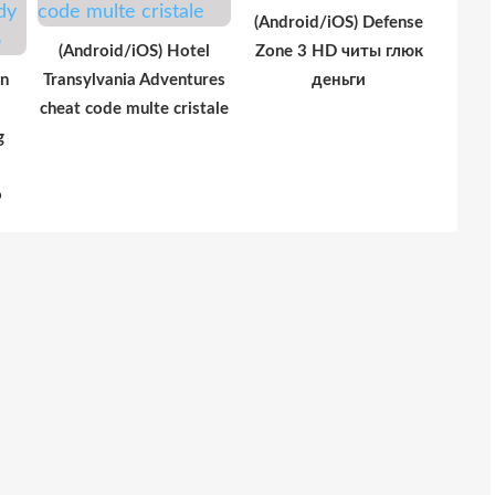
(Android/iOS) Defense
(Android/iOS) Hotel
Zone 3 HD читы глюк
on
Transylvania Adventures
деньги
cheat code multe cristale
g
o