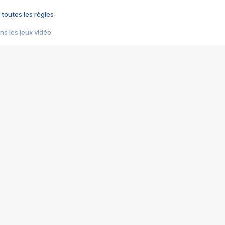
 toutes les règles
s les jeux vidéo
us choquant de Rockstar ? - Le scandale BULLY
e plus moche de Steam
du RÊVE tourne au CAUCHEMAR
pendant 8 heures
it… à tort
umiliés par un jeu vidéo
ire - Final Fantasy 8
ti un empire - Age of Empires
story DOFUS
tard, il crée l'un des pires jeux de tous les temps, MindsEye.