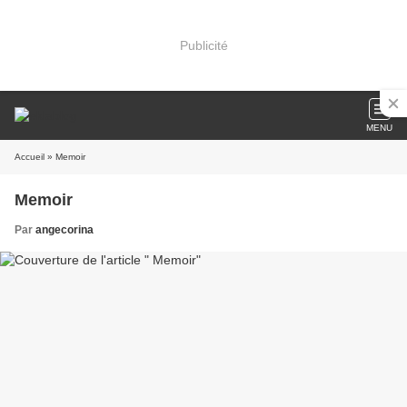
Publicité
MENU
Accueil
» Memoir
Memoir
Par
angecorina