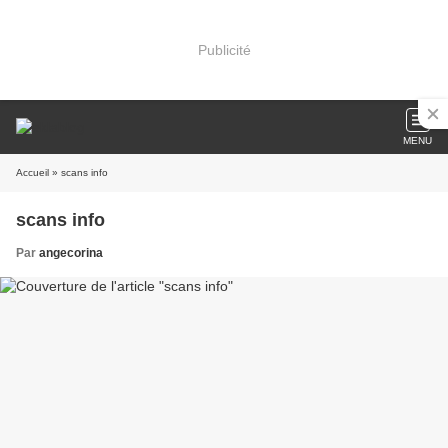
Publicité
MENU
Accueil
» scans info
scans info
Par
angecorina