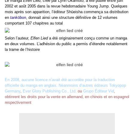
Le manga
Elfen Lied
, créé par Lynn Okamoto, a été publié entre juin
2002 et août 2005 dans la revue hebdomadaire Young Jump. Quelques
mois après son apparition, l’éditeur Shūeisha commença sa distribution
en
tankōbon
, donnait ainsi une structure définitive de 12 volumes
comportant 107 chapitres au total
Selon l’auteur,
Elfen Lied
a été originairement conçu comme un manga
en deux volumes. L’adhésion du public a permis d’étendre notablement
la trame de l’histoire
En 2008, aucune licence n’avait été accordée pour la traduction
officielle du manga en anglais. Néanmoins d’autres éditeurs
Tokyopop
Germany
,
Ever Glory Publishing Co., Ltd.
ou
Grupo Éditeur Vid
,
obtinrent les droits pour la vente en allemand, en chinois et en espagnol
respectivement