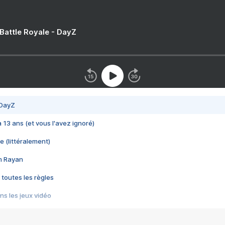
 Battle Royale - DayZ
 DayZ
 a 13 ans (et vous l'avez ignoré)
e (littéralement)
im Rayan
 toutes les règles
s les jeux vidéo
us choquant de Rockstar ? - Le scandale BULLY